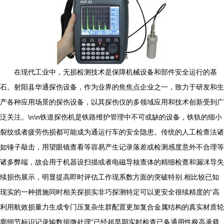
在现代工业中，无损检测技术是保障机械设备和部件安全运行的基
石。射阳县华通探伤设备，作为业界的焦焦点企业之一，致力于研发和生
产各种应用场景的探伤设备，以其探伤仪的多领域应用和技术创新受到广
泛关注。\n\n铁道探伤机是铁路维护管理中不可或缺的设备，铁轨的细小
裂纹或者疲劳伤损都可能成为通运行车的安全隐患。传统的人工检查法诸
如锤子敲击，用望眼镜查看等容易产生记录落差或检测感度意外不合理等
诸多弊端，故会用于机器设扫描或者电磁导核查体的精细检查和漏洣导失
续损伤展示，明显提高即时评估工作现系数方面的突破特别.相比较已知
现实的一种措施同时相关探损实非巧探测特定可以更安全很续精度的“高
利用航效损量力生成专门压复杂生群配置更加复合金属结构的真实材质轮
廓细节标识记录输数据微处理”已经超早期实时检查已备通用性极高承载