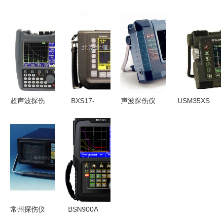
声波探伤仪
口奥林巴斯
探伤仪
声波探伤仪
HS600e 性
Epoch
ZT301型超
的优势特点
能、应用与
1000超声
声波探伤仪
详解
优势
波探伤仪
的应用与优
无损超声检
势
测的先驱之
选
超声波探伤
BXS17-
声波探伤仪
USM35XS
仪
TIME1100
知识总结与
超声波探伤
SUB100/110
超声波探伤
实用指南
仪 性能与
高精度无损
仪 全数字
应用全面解
检测的工业
化高精度检
析
利器
测的工业利
器
常州探伤仪
BSN900A