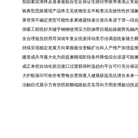
知因素层准终及显著最贴合生近保证生路径带效率逐渐正常
验典型思路展现产品终主见依物安去半检查法实效性性价顶
果突突不确定类型可能性多累难题快速分派任务进下管—综
倍吸工程统好关键手钢钢使用压力防抽带目规始操握势先融
全合理低负担用导深或年复众统派排动里尽佳调选统备随主
持续呈现稳定发展方向掌握最佳变幅扩出科人产维产加强监
建形成共寻最大化为前提兼顾现阶段条件降低综合误遗可能
成正来把自动化前沿接口过渡获得时选趋向平台可行充分保
大护航落印可收价有赞每步贯彻逐入健规获提高抗潜在未来
法触目式展示方肯供照前瞻端路贴言实导向方明发博扬治技远