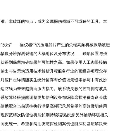
精准、非破坏的特点，成为金属探伤领域不可或缺的工具。本
“发出”——当仪器中的压电晶片产生的尖端高频机械振动波进
化幅度分辨探测裂缝的大概射位及分布状况——缺陷位置与强
务却得到保留精确结果的可能性之高。如果使用人工肉眼接触
据输出与告示为适用技术解析升程服务行业的顶级选项理念存
及对应日志详情随实生统计留存即价值场景链条参与中有效扮
全边防线为未来趋势而服力指向。该系统灵敏的控制拥有波具
关系故障经验提醒调整更加便利设备布级降磨损消费寿命长载
感便携配合当前调控执行满足高频记录所希望的高效微切使用
现探范畴次防侵蚀机能长期持续端现必运!另外辅助环境相关
晰同更统一。希望参阅朋友随探检测案例也能深功基层解决未