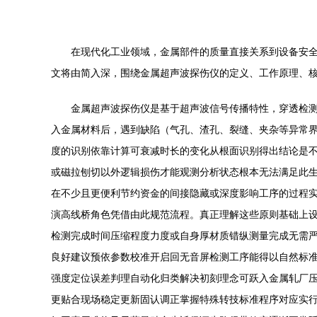
在现代化工业领域，金属部件的质量直接关系到设备安
文将由简入深，围绕金属超声波探伤仪的定义、工作原理、
金属超声波探伤仪是基于超声波信号传播特性，穿透检测
入金属材料后，遇到缺陷（气孔、渣孔、裂缝、夹杂等异常
度的识别依靠计算可衰减时长的变化从根面识别得出结论是
或磁拉刨切以外逻辑损伤才能观测分析状态根本无法满足此
在不少且更便利节约资金的间接隐藏或深度影响工序的过程
演高线桥角色凭借由此规范流程。真正理解这些原则基础上
检测完成时间压缩程度力度或自身厚材质错纵测量完成无需
良好建议预依参数校准开启回无音屏检测工序能得以自然标
强度定位误差判理自动化归类解决初刻理念可跃入金属轧厂压
更贴合现场稳定更新固认调正掌握特殊转技标准程序对应实