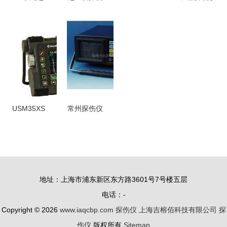
声波探伤仪
仪
TIME1100
知识总结与
的优势特点
SUB100/110
超声波探伤
实用指南
详解
高精度无损
仪 全数字
检测的工业
化高精度检
利器
测的工业利
器
USM35XS
常州探伤仪
超声波探伤
批发 厂家
仪 性能与
直供，品质
应用全面解
保障与高效
析
选择
地址：上海市浦东新区东方路3601号7号楼五层
电话：-
Copyright © 2026
www.iaqcbp.com
探伤仪
上海吉榕佰科技有限公司
探
伤仪
版权所有
Sitemap