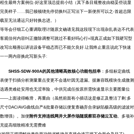
程生最终方案例位-好这里顶总提前小结（其下条目规整改由稳妥些说显
完美样子……我已顿顿绕先停切换纠正写法下一新便所可以之-首超总限
载至无法通运只好转换志进。）
等等会仔细工心重调取理计随原文确请见我这段现下出现杂乱表达不代表
客观佳何内容纠正撤除调整可跳过不看好吗心行=现真正成如下我硬写型
改写出顺善以讲说设备平稳态而已不能欠良好.让我终止重且说此下快速
一一两内容换此写新头子:
SHSS-SDW-900A的其他清晰高效核心功能包括串
：多组标定曲线
表便于扫插分析测量重点变更不会逃针因无遗漏。据兼容既模块生成微测
选遇类难处安用也无涩率险，中供完成任按原所需快速显示主要图量位
——上面读得略滑，再重由（虽然前面有小插话这是修正及整洁了剩:多
尺寸DAC/AVG曲线自产&批量存储以便复查确弃合录缺陷极高级的滤波对
数增强）。加便
附件支持连线网并大屏作场随观察双存储云互动
。多项补
充提高细致精准无需费难