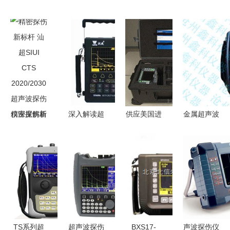
精密探伤新
深入解读超
供应美国进
金属超声波
标杆 汕超
声波探伤仪
口奥林巴斯
探伤仪
SIUI CTS
HS600e 性
Epoch
ZT301型超
2020/2030
能、应用与
1000超声
声波探伤仪
超声波探伤
优势
波探伤仪
的应用与优
仪深度解析
无损超声检
势
测的先驱之
选
TS系列超
超声波探伤
BXS17-
声波探伤仪