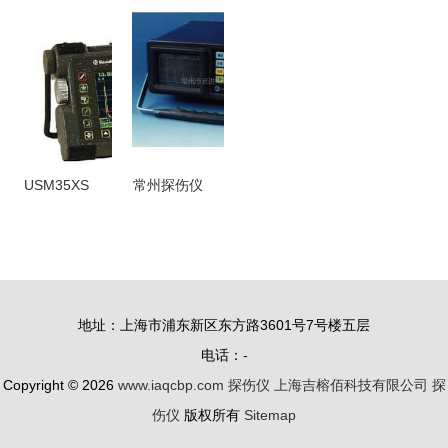
的优势特点
SUB100/110
超声波探伤
实用指南
详解
高精度无损
仪 全数字
检测的工业
化高精度检
利器
测的工业利
器
USM35XS
常州探伤仪
超声波探伤
批发 厂家
仪 性能与
直供，品质
应用全面解
保障与高效
析
选择
地址：上海市浦东新区东方路3601号7号楼五层
电话：-
Copyright © 2026
www.iaqcbp.com
探伤仪
上海吉榕佰科技有限公司
探
伤仪
版权所有
Sitemap