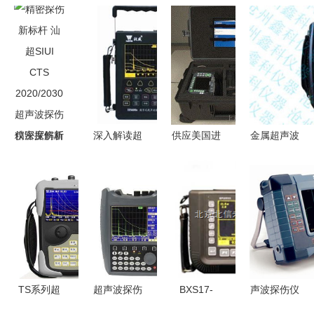
精密探伤新
深入解读超
供应美国进
金属超声波
标杆 汕超
声波探伤仪
口奥林巴斯
探伤仪
SIUI CTS
HS600e 性
Epoch
ZT301型超
2020/2030
能、应用与
1000超声
声波探伤仪
超声波探伤
优势
波探伤仪
的应用与优
仪深度解析
无损超声检
势
测的先驱之
选
TS系列超
超声波探伤
BXS17-
声波探伤仪
声波探伤仪
仪
TIME1100
知识总结与