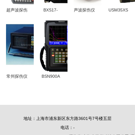
选
超声波探伤
BXS17-
声波探伤仪
USM35XS
仪
TIME1100
知识总结与
超声波探伤
SUB100/110
超声波探伤
实用指南
仪 性能与
高精度无损
仪 全数字
应用全面解
检测的工业
化高精度检
析
利器
测的工业利
器
常州探伤仪
BSN900A
批发 厂家
超声波探伤
直供，品质
仪 高精度
保障与高效
无损检测的
选择
行业优选
地址：上海市浦东新区东方路3601号7号楼五层
电话：-