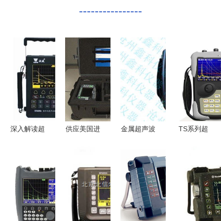
----------------
深入解读超
供应美国进
金属超声波
TS系列超
声波探伤仪
口奥林巴斯
探伤仪
声波探伤仪
HS600e 性
Epoch
ZT301型超
的优势特点
能、应用与
1000超声
声波探伤仪
详解
优势
波探伤仪
的应用与优
无损超声检
势
测的先驱之