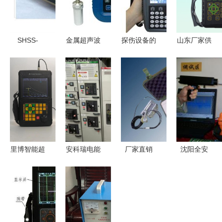
SHSS-
金属超声波
探伤设备的
山东厂家供
SDW-900A
探伤仪 无
多领域应用
应数字超声
探伤仪——
损检测的核
与技术创新
波探伤
工业无损检
心利器
——探访射
仪,jut500b
测的智能之
阳县华通探
数字超声波
选
伤设备探伤
探伤仪厂家
仪的技术优
促销,世界
势
领先品牌彩
里博智能超
安科瑞电能
厂家直销
沈阳全安
屏焊缝超声
声波探伤仪
质量在线监
便携式电梯
钢丝绳电脑
波探伤仪厂
精准无损检
测与防孤岛
钢丝绳探伤
探伤仪的高
家优惠
测的未来领
保护装置在
测试仪与煤
清细节与技
jut500b_北
导者
特斯拉工厂
矿绞车探伤
术优势
京吉泰科仪