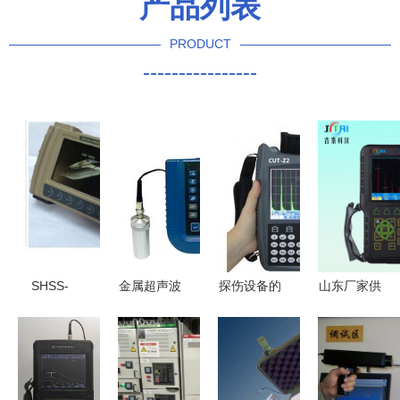
产品列表
PRODUCT
----------------
SHSS-
金属超声波
探伤设备的
山东厂家供
SDW-900A
探伤仪 无
多领域应用
应数字超声
探伤仪——
损检测的核
与技术创新
波探伤
工业无损检
心利器
——探访射
仪,jut500b
测的智能之
阳县华通探
数字超声波