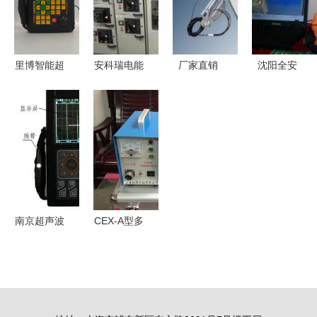
选
伤设备探伤
探伤仪厂家
仪的技术优
促销,世界
势
领先品牌彩
里博智能超
安科瑞电能
厂家直销
沈阳全安
屏焊缝超声
声波探伤仪
质量在线监
便携式电梯
钢丝绳电脑
波探伤仪厂
精准无损检
测与防孤岛
钢丝绳探伤
探伤仪的高
家优惠
测的未来领
保护装置在
测试仪与煤
清细节与技
jut500b_北
导者
特斯拉工厂
矿绞车探伤
术优势
京吉泰科仪
分布式光伏
仪——钢丝
检测设备
项目中的应
绳无损检测
用与探伤仪
方案
南京超声波
CEX-A型多
部署分析
探伤仪选购
用磁粉探伤
指南 规
仪 上海铂
范、厂家与
蒂科技的专
价格深度解
业之选